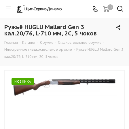
0
Ружьё HUGLU Mallard Gen 3
кал.20/76, L-710 мм, 2С, 5 чоков
Главная
-
Каталог
-
Оружие
-
Гладкоствольное оружие
-
Иностранное гладкоствольное оружие
-
Ружьё HUGLU Mallard Gen 3
кал.20/76, L-710 мм, 2С, 5 чоков
НОВИНКА