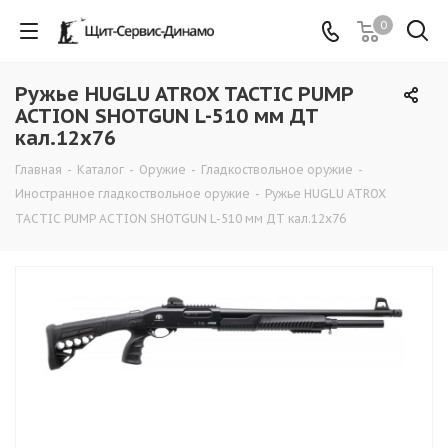
0
Ружье HUGLU ATROX TACTIC PUMP
ACTION SHOTGUN L-510 мм ДТ
кал.12х76
Главная
-
Каталог
-
Оружие
-
Гладкоствольное оружие
-
Иностранное гладкоствольное оружие
-
Ружье HUGLU ATROX
TACTIC PUMP ACTION SHOTGUN L-510 мм ДТ кал.12х76