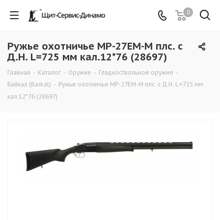
0
Ружье охотничье МР-27ЕМ-М плс. с
Д.Н. L=725 мм кал.12*76 (28697)
Главная
-
Каталог
-
Оружие
-
Гладкоствольное оружие
-
Байкал (Baikal)
-
Ружье охотничье МР-27ЕМ-М плс. с Д.Н. L=725 мм
кал.12*76 (28697)