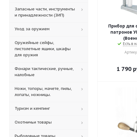
Запасные части, инструменты
и принадлежности (ЗИП)
Прибор для 
Уход за оружием
патронов УП
(Воен
Оружейные сейфы,
Есть в н
пистолетные ящики, шкафы
Артику
для оружия
1 790
р
Фонари тактические, ручные,
налобные
Ножи, топоры, мачете, пилы,
лопаты, ножницы.
Туризм и кемпинг
Охотничьи товары
Рыболовные товары