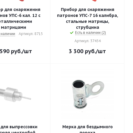
р для снаряжения
Прибор для снаряжения
нов УПС-6 кал. 12 с
патронов УПС-7 16 калибра,
еталлическими
стальные матрицы,
матрицами
струбцина
Есть в наличии (2)
 наличии
Артикул: 8715
Артикул: 37454
 590
руб.
/шт
3 300
руб.
/шт
 для выпрессовки
Мерка для бездымного
сюля центробой
пороха