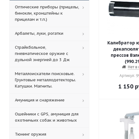
Оптические приборы (прицелы,
бинокли, кронштейны к
прицелам и т.п.)
Арбалеты, луки, рогатки
Калибратор ю
Страйкбольное,
декапсюля
пневматическое оружие с
прессов Вэлк
дульной энергией до 3 Дж
(990.2
Нет в
Металлоискатели поисковые.
Артикул: 9
Грунтовые металлодетекторы.
1 150
р
Катушки. Магниты.
Амуниция и снаряжение
Ошейники с GPS, амуниция для
охотничьих собак и животных
Тюнинг оружия