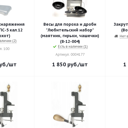
снаряжения
Весы для пороха и дроби
Закрут
С-5 кал.12
"Любительский набор"
(Во
охот)
(маятник, гирьки, чашечки)
Нет 
аличии (2)
(8-12-004)
Есть в наличии (1)
л: 100
Артикул: 0004177
уб.
/шт
1 850
руб.
/шт
1