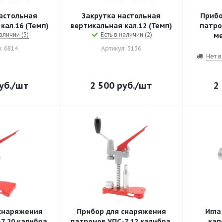
астольная
Закрутка настольная
Прибо
вертикальная кал.16 (Темп)
вертикальная кал.12 (Темп)
патро
аличии (3)
Есть в наличии (2)
м
: 6814
Артикул: 3136
Нет в
уб.
/шт
2 500
руб.
/шт
2
снаряжения
Прибор для снаряжения
Игла
7 20 калибра,
патронов УПС-7 12 калибра,
кап