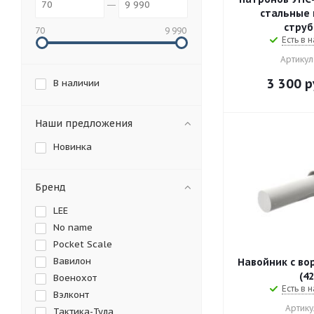
стальные 
струб
70
9 990
Есть в н
Артикул
3 300
р
В наличии
Наши предложения
Новинка
Бренд
LEE
No name
Pocket Scale
Вавилон
Навойник с вор
(42
Военохот
Есть в н
Вэлконт
Артику
Тактика-Тула