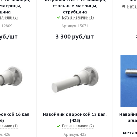
матрицы,
стальные матрицы,
Нет в
цина
струбцина
аличии (2)
Есть в наличии (1)
: 12809
Артикул: 13071
уб.
/шт
3 300
руб.
/шт
онкой 16 кал.
Навойник с воронкой 12 кал.
Навойни
6)
(425)
игл
аличии (1)
Есть в наличии (2)
метал
л: 426
Артикул: 425