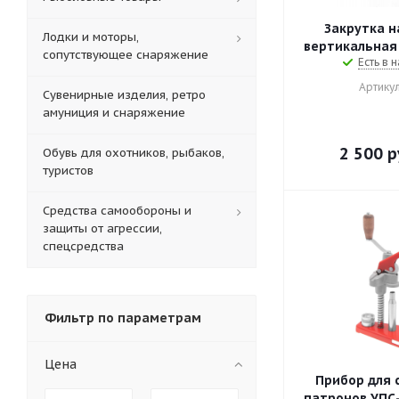
Закрутка н
Лодки и моторы,
сопутствующее снаряжение
Есть в н
Артикул
Сувенирные изделия, ретро
амуниция и снаряжение
2 500
р
Обувь для охотников, рыбаков,
туристов
Средства самообороны и
защиты от агрессии,
спецсредства
Фильтр по параметрам
Цена
Прибор для 
патронов УПС-