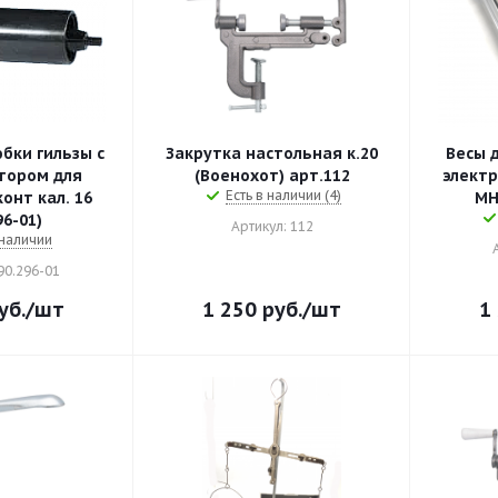
бки гильзы с
Закрутка настольная к.20
Весы 
тором для
(Военохот) арт.112
электр
Есть в наличии (4)
онт кал. 16
MH-
96-01)
Артикул: 112
 наличии
90.296-01
уб.
/шт
1 250
руб.
/шт
1