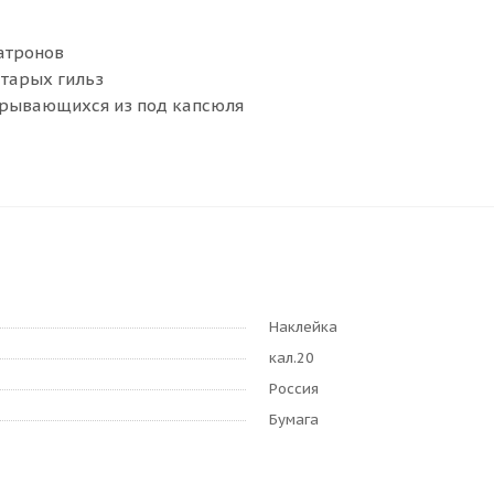
атронов
тарых гильз
ырывающихся из под капсюля
Наклейка
кал.20
Россия
Бумага