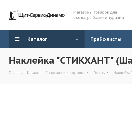
Магазины товаров для
охоты, рыбалки и туризма
Каталог
Прайс-листы
Наклейка "СТИКХАНТ" (Ша
Главная
-
Каталог
-
Снаряжение патронов
-
Гильзы
-
Наклейка 