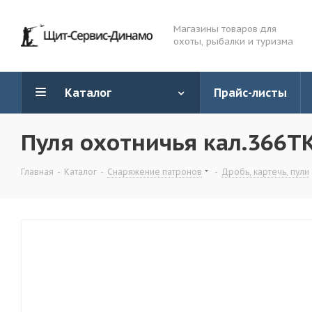
Магазины товаров для
охоты, рыбалки и туризма
Каталог
Прайс-листы
Пуля охотничья кал.366Т
Главная
-
Каталог
-
Снаряжение патронов
-
Дробь, картечь, пули