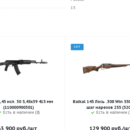
15
ХИТ
,45 исп. 30 5,45x39 415 мм
Baikal 145 Лось .308 Win 5
(110000900301)
шаг нарезов 
Есть в наличии (8)
Есть в наличии (
63 900
руб.
/шт
129 900
руб.
/ш