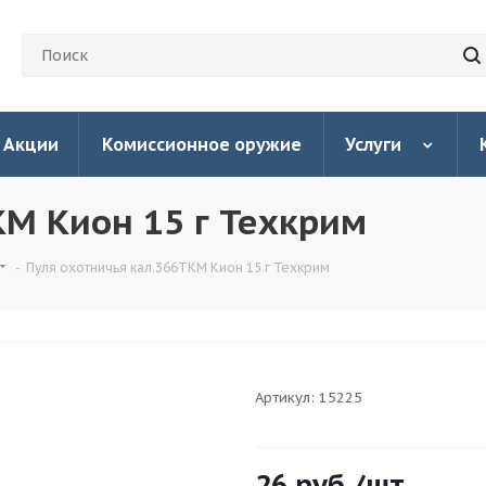
Акции
Комиссионное оружие
Услуги
КМ Кион 15 г Техкрим
-
Пуля охотничья кал.366ТКМ Кион 15 г Техкрим
Артикул:
15225
26
руб.
/шт