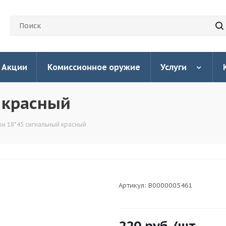
Акции
Комиссионное оружие
Услуги
 красный
он 18*45 сигнальный красный
Артикул:
В0000005461
220
руб.
/шт