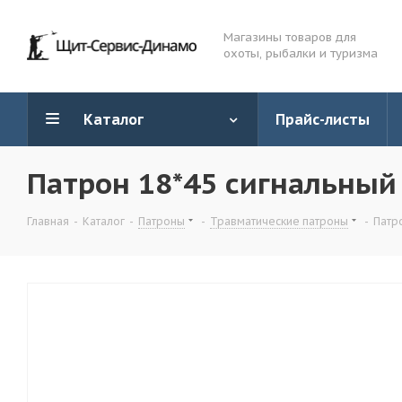
Магазины товаров для
охоты, рыбалки и туризма
Каталог
Прайс-листы
Патрон 18*45 сигнальный
Главная
-
Каталог
-
Патроны
-
Травматические патроны
-
Патр