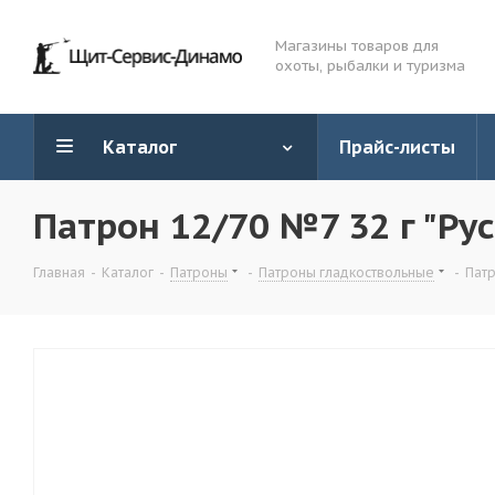
Магазины товаров для
охоты, рыбалки и туризма
Каталог
Прайс-листы
Патрон 12/70 №7 32 г "Ру
Главная
-
Каталог
-
Патроны
-
Патроны гладкоствольные
-
Патр