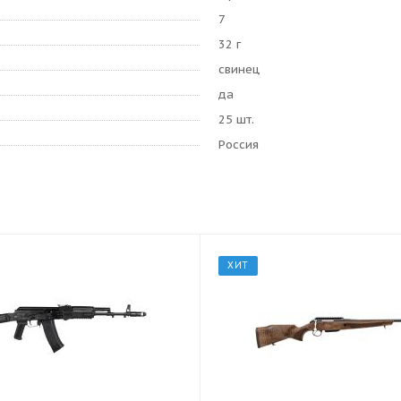
7
32 г
свинец
да
25 шт.
Россия
ХИТ