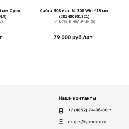
50 мм Орех
Сайга-308 исп. 61 308 Win 415 мм
255 (32019)
(201400901221)
2)
Есть в наличии (6)
т
79 000
руб.
/шт
Наши контакты
+7 (4832) 74-06-80
orujie@yandex.ru