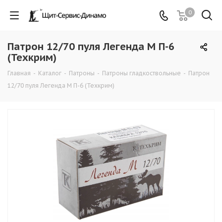
0
Патрон 12/70 пуля Легенда М П-6
(Техкрим)
Главная
-
Каталог
-
Патроны
-
Патроны гладкоствольные
-
Патрон
12/70 пуля Легенда М П-6 (Техкрим)