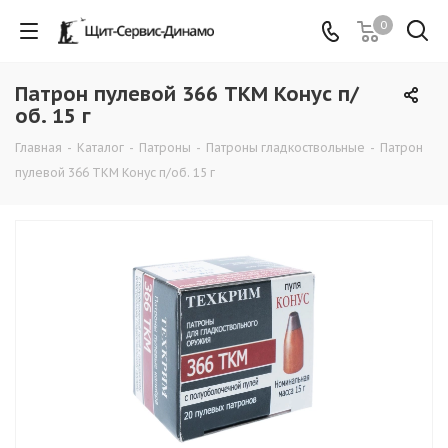
0
Патрон пулевой 366 ТКМ Конус п/
об. 15 г
Главная
-
Каталог
-
Патроны
-
Патроны гладкоствольные
-
Патрон
пулевой 366 ТКМ Конус п/об. 15 г