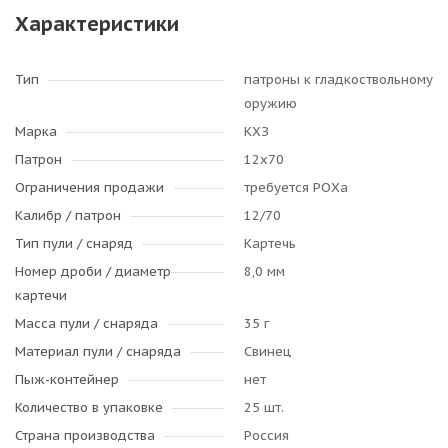
Характеристики
Тип
патроны к гладкоствольному
оружию
Марка
КХЗ
Патрон
12х70
Ограничения продажи
требуется РОХа
Калибр / патрон
12/70
Тип пули / cнаряд
Картечь
Номер дроби / диаметр
8,0 мм
картечи
Масса пули / снаряда
35 г
Материал пули / снаряда
Свинец
Пыж-контейнер
нет
Количество в упаковке
25 шт.
Страна производства
Россия