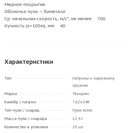
Медное покрытие.
Оболочка пули — биметалл
Ср. начальная скорость, м/с*, не менее: 700
Кучность (х=100м), мм: 40
Характеристики
Тип
патроны к нарезному
оружию
Марка
Техкрим
Калибр / патрон
7,62х54R
Тип пули / cнаряд
Пуля Altim
Масса пули / снаряда
12,4 г
Количество в упаковке
20 шт.