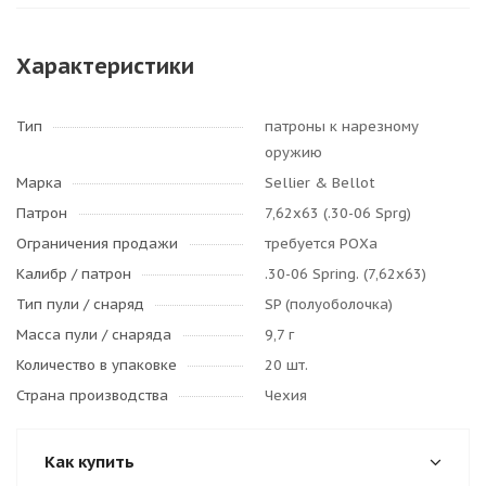
Характеристики
Тип
патроны к нарезному
оружию
Марка
Sellier & Bellot
Патрон
7,62x63 (.30-06 Sprg)
Ограничения продажи
требуется РОХа
Калибр / патрон
.30-06 Spring. (7,62x63)
Тип пули / cнаряд
SP (полуоболочка)
Масса пули / снаряда
9,7 г
Количество в упаковке
20 шт.
Страна производства
Чехия
Как купить