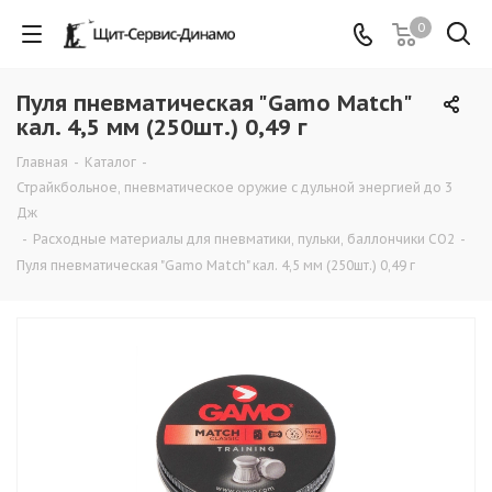
0
Пуля пневматическая "Gamo Match"
кал. 4,5 мм (250шт.) 0,49 г
Главная
-
Каталог
-
Страйкбольное, пневматическое оружие с дульной энергией до 3
Дж
-
Расходные материалы для пневматики, пульки, баллончики СО2
-
Пуля пневматическая "Gamo Match" кал. 4,5 мм (250шт.) 0,49 г