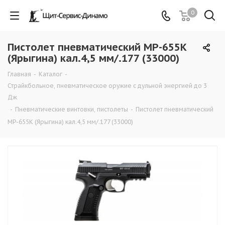
0
Пистолет пневматический МР-655К
(Ярыгина) кал.4,5 мм/.177 (33000)
Главная
-
Каталог
-
Страйкбольное, пневматическое оружие с дульной энергией до 3
Дж
-
Пневматические винтовки, пистолеты
-
Пистолет пневматический
МР-655К (Ярыгина) кал.4,5 мм/.177 (33000)