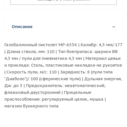
регулируемый целик, мушка | магазин
бункерного типа
Описание
Газобаллонный пистолет МР-655К | Калибр: 4,5 мм/.177
| Длина ствола, мм: 110 | Тип боеприпаса: шарики BB
4,5 мм / пули для пневматики 4,5 мм | Материал цевья
и приклада: Сталь, пластиковые накладки на рукоятке
| Скорость пули, м/с: 110 | Зарядность: 8 (пули типа
"Диаболо")/ 100 (сферические пули) | Дульная энергия,
Дж: до 3 | Предохранитель: неавтоматический,
флажковый двусторонний | Прицельные
приспособления: регулируемый целик, мушка |
магазин бункерного типа