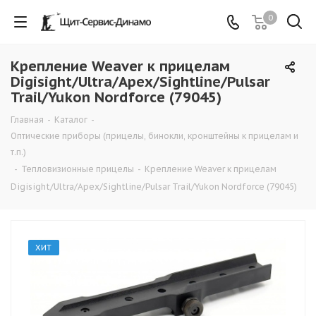
0
Крепление Weaver к прицелам
Digisight/Ultra/Apex/Sightline/Pulsar
Trail/Yukon Nordforce (79045)
Главная
-
Каталог
-
Оптические приборы (прицелы, бинокли, кронштейны к прицелам и
т.п.)
-
Тепловизионные прицелы
-
Крепление Weaver к прицелам
Digisight/Ultra/Apex/Sightline/Pulsar Trail/Yukon Nordforce (79045)
ХИТ