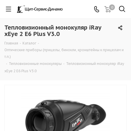
0
Тепловизионный монокуляр iRay
xEye 2 E6 Plus V3.0
Главная
-
Каталог
-
Оптические приборы (прицелы, бинокли, кронштейны к прицелам и
т.п.)
-
Тепловизионные монокуляры
-
Тепловизионный монокуляр iRay
xEye 2 E6 Plus V3.0