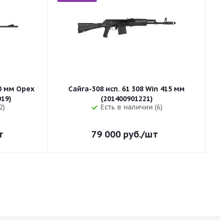
50 мм Орех
Сайга-308 исп. 61 308 Win 415 мм
255 (32019)
(201400901221)
2)
Есть в наличии (6)
т
79 000
руб.
/шт