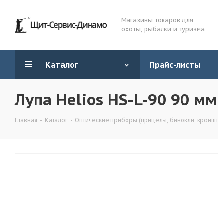
Магазины товаров для
охоты, рыбалки и туризма
Каталог
Прайс-листы
Лупа Helios HS-L-90 90 мм
Главная
-
Каталог
-
Оптические приборы (прицелы, бинокли, кронште