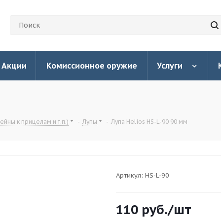
Акции
Комиссионное оружие
Услуги
йны к прицелам и т.п.)
-
Лупы
-
Лупа Helios HS-L-90 90 мм
Артикул:
HS-L-90
110
руб.
/шт