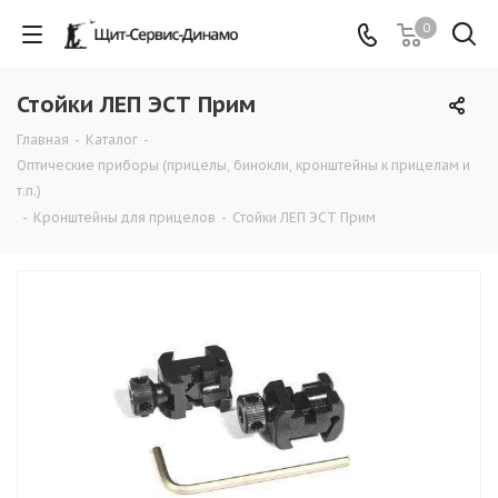
0
Стойки ЛЕП ЭСТ Прим
Главная
-
Каталог
-
Оптические приборы (прицелы, бинокли, кронштейны к прицелам и
т.п.)
-
Кронштейны для прицелов
-
Стойки ЛЕП ЭСТ Прим