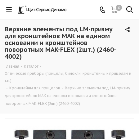
0
Верхние элементы под LM-призму
для кронштейнов MAK на едином
основании и кронштейнов
поворотных MAK-FLEX (2шт.) (2460-
4002)
Главная
-
Каталог
-
Оптические приборы (прицелы, бинокли, кронштейны к прицелам и
т.п.)
-
Кронштейны для прицелов
-
Верхние элементы под LM-призму
для кронштейнов MAK на едином основании и кронштейнов
поворотных MAK-FLEX (2шт.) (2460-4002)