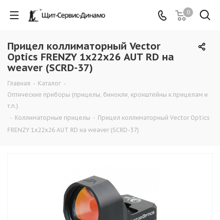
0
Прицел коллиматорный Vector
Optics FRENZY 1х22х26 AUT RD на
weaver (SCRD-37)
Главная
-
Каталог
-
Оптические приборы (прицелы, бинокли, кронштейны к прицелам и
т.п.)
-
Коллиматорные прицелы
-
Прицел коллиматорный Vector Optics
FRENZY 1х22х26 AUT RD на weaver (SCRD-37)