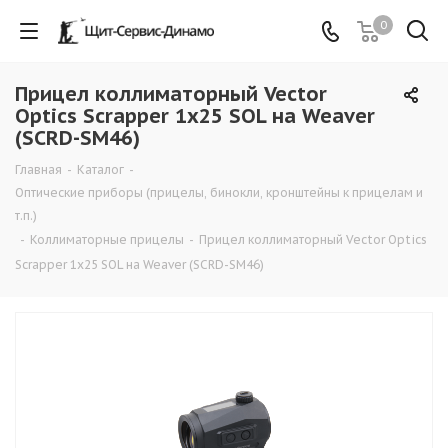
0
Прицел коллиматорный Vector
Optics Scrapper 1x25 SOL на Weaver
(SCRD-SM46)
Главная
-
Каталог
-
Оптические приборы (прицелы, бинокли, кронштейны к прицелам и
т.п.)
-
Коллиматорные прицелы
-
Прицел коллиматорный Vector Optics
Scrapper 1x25 SOL на Weaver (SCRD-SM46)