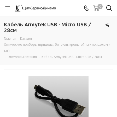
0
Кабель Armytek USB - Micro USB /
28см
Главная
-
Каталог
-
Оптические приборы (прицелы, бинокли, кронштейны к прицелам и
т.п.)
-
Элементы питания
-
Кабель Armytek USB - Micro USB / 28см