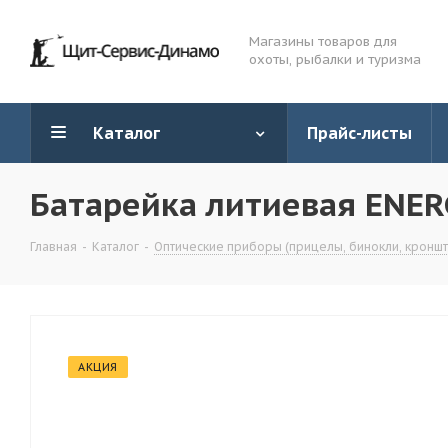
Магазины товаров для
охоты, рыбалки и туризма
Каталог
Прайс-листы
Батарейка литиевая ENERG
Главная
-
Каталог
-
Оптические приборы (прицелы, бинокли, кронште
АКЦИЯ