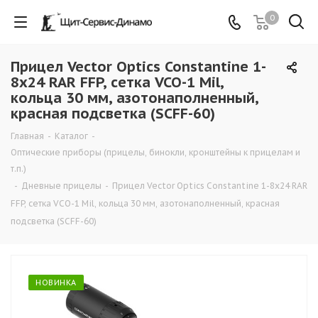
0
Прицел Vector Optics Constantine 1-
8x24 RAR FFP, сетка VCO-1 Mil,
кольца 30 мм, азотонаполненный,
красная подсветка (SCFF-60)
Главная
-
Каталог
-
Оптические приборы (прицелы, бинокли, кронштейны к прицелам и
т.п.)
-
Дневные прицелы
-
Прицел Vector Optics Constantine 1-8x24 RAR
FFP, сетка VCO-1 Mil, кольца 30 мм, азотонаполненный, красная
подсветка (SCFF-60)
НОВИНКА