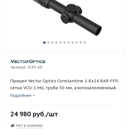
Артикул:
SCFF-60
Прицел Vector Optics Constantine 1-8x24 RAR FFP,
сетка VCO-1 Mil, труба 30 мм, азотонаполненный,
красная подсветка (SCFF-60)
Подробнее
24 980
руб.
/шт
Нет в наличии