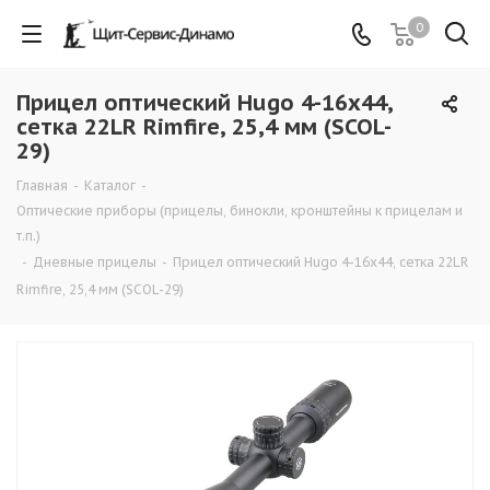
0
Прицел оптический Hugo 4-16x44,
сетка 22LR Rimfire, 25,4 мм (SCOL-
29)
Главная
-
Каталог
-
Оптические приборы (прицелы, бинокли, кронштейны к прицелам и
т.п.)
-
Дневные прицелы
-
Прицел оптический Hugo 4-16x44, сетка 22LR
Rimfire, 25,4 мм (SCOL-29)