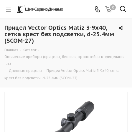
0
Прицел Vector Optics Matiz 3-9x40,
сетка крест без подсветки, d-25.4мм
(SCOM-27)
Главная
-
Каталог
-
Оптические приборы (прицелы, бинокли, кронштейны к прицелам и
т.п.)
-
Дневные прицелы
-
Прицел Vector Optics Matiz 3-9x40, сетка
крест без подсветки, d-25.4мм (SCOM-27)