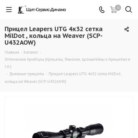
0
Прицел Leapers UTG 4х32 сетка
MilDot , кольца на Weaver (SCP-
U432AOW)
Главная
-
Каталог
-
Оптические приборы (прицелы, бинокли, кронштейны к прицелам и
т.п.)
-
Дневные прицелы
-
Прицел Leapers UTG 4х32 сетка MilDot ,
кольца на Weaver (SCP-U432AOW)