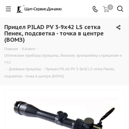
0
Прицел PILAD PV 3-9х42 LS сетка
Пенек, подсветка - точка в центре
(ВОМЗ)
Главная
-
Каталог
-
Оптические приборы (прицелы, бинокли, кронштейны к прицелам и
т.п.)
-
Дневные прицелы
-
Прицел PILAD PV 3-9х42 LS сетка Пенек,
подсветка - точка в центре (ВОМЗ)