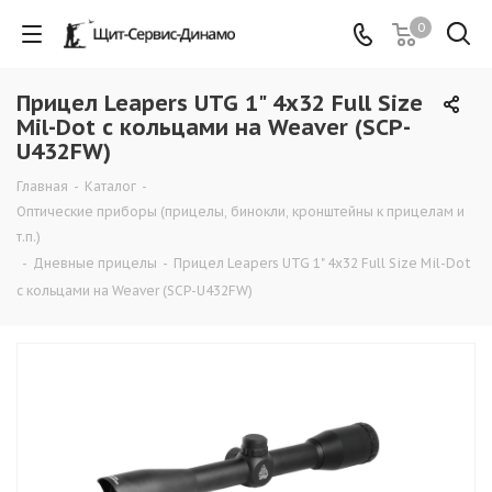
0
Прицел Leapers UTG 1" 4х32 Full Size
Mil-Dot с кольцами на Weaver (SCP-
U432FW)
Главная
-
Каталог
-
Оптические приборы (прицелы, бинокли, кронштейны к прицелам и
т.п.)
-
Дневные прицелы
-
Прицел Leapers UTG 1" 4х32 Full Size Mil-Dot
с кольцами на Weaver (SCP-U432FW)