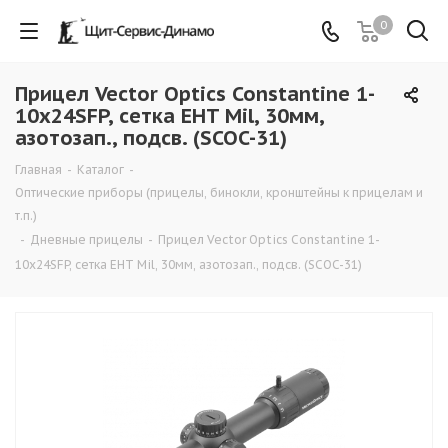
0
Прицел Vector Optics Constantine 1-
10x24SFP, сетка EHT Mil, 30мм,
азотозап., подсв. (SCOC-31)
Главная
-
Каталог
-
Оптические приборы (прицелы, бинокли, кронштейны к прицелам и
т.п.)
-
Дневные прицелы
-
Прицел Vector Optics Constantine 1-
10x24SFP, сетка EHT Mil, 30мм, азотозап., подсв. (SCOC-31)