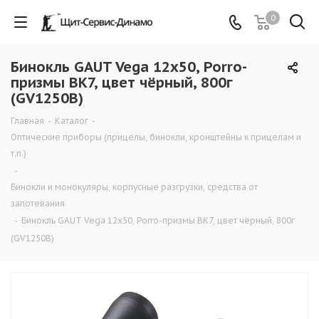
0
Бинокль GAUT Vega 12x50, Porro-
призмы BK7, цвет чёрный, 800г
(GV1250B)
Главная
-
Каталог
-
Оптические приборы (прицелы, бинокли, кронштейны к прицелам и
т.п.)
-
Бинокли и монокуляры, корпусные разгрузки, средства от
запотевания
-
Бинокль GAUT Vega 12x50, Porro-призмы BK7, цвет чёрный, 800г
(GV1250B)