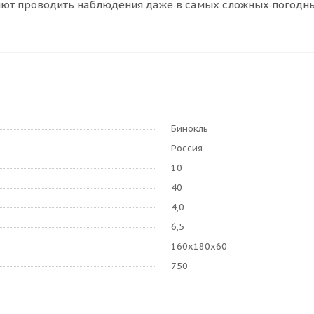
ют проводить наблюдения даже в самых сложных погодных у
Бинокль
Россия
10
40
4,0
6,5
160х180х60
750