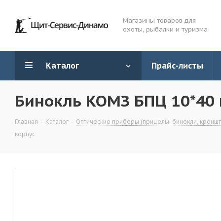
Магазины товаров для
охоты, рыбалки и туризма
Каталог
Прайс-листы
Бинокль КОМЗ БПЦ 10*40 
Главная
-
Каталог
-
Оптические приборы (прицелы, бинокли, кронште
корпус