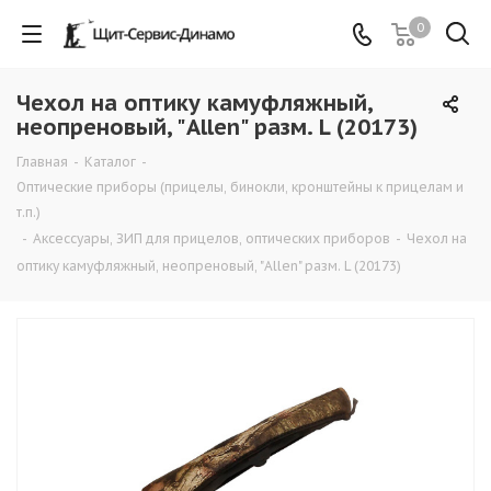
0
Чехол на оптику камуфляжный,
неопреновый, "Allen" разм. L (20173)
Главная
-
Каталог
-
Оптические приборы (прицелы, бинокли, кронштейны к прицелам и
т.п.)
-
Аксессуары, ЗИП для прицелов, оптических приборов
-
Чехол на
оптику камуфляжный, неопреновый, "Allen" разм. L (20173)