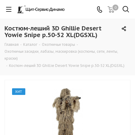
0
Костюм-леший 3D Ghillie Desert
Yowie Snipe р.50-52 XL(DGSXL)
Главная
-
Каталог
-
Охотничьи товары
-
Охотничьи засидки, лабазы, маскировка (костюмы, сети, ленты,
краски)
-
Костюм-леший 3D Ghillie Desert Yowie Snipe р.50-52 XL(DGSXL)
ХИТ