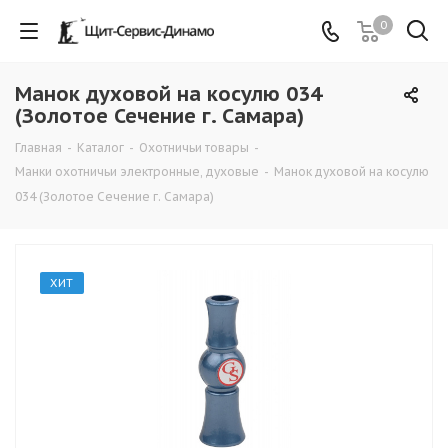
0
Манок духовой на косулю 034
(Золотое Сечение г. Самара)
Главная
-
Каталог
-
Охотничьи товары
-
Манки охотничьи электронные, духовые
-
Манок духовой на косулю
034 (Золотое Сечение г. Самара)
ХИТ