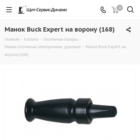
0
Манок Buck Expert на ворону (168)
Главная
-
Каталог
-
Охотничьи товары
-
Манки охотничьи электронные, духовые
-
Манок Buck Expert на
ворону (168)