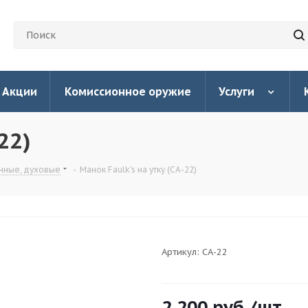
Акции
Комиссионное оружие
Услуги
22)
нные, духовые
-
Манок Faulk's на утку (CA-22)
Артикул:
СА-22
2 200
руб.
/шт