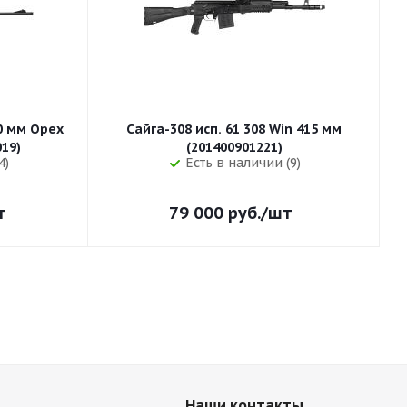
50 мм Орех
Сайга-308 исп. 61 308 Win 415 мм
255 (32019)
(201400901221)
4)
Есть в наличии (9)
т
79 000
руб.
/шт
Наши контакты