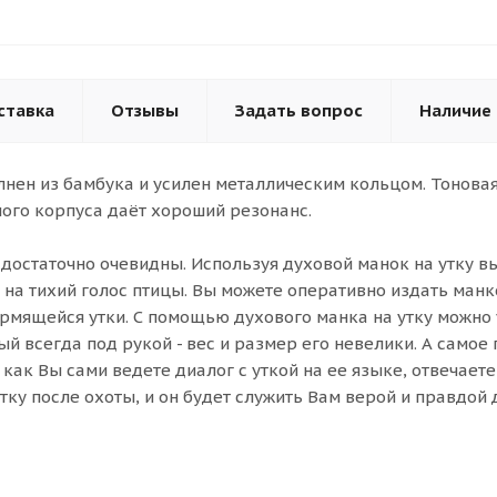
ставка
Отзывы
Задать вопрос
Наличие
ен из бамбука и усилен металлическим кольцом. Тоновая
ного корпуса даёт хороший резонанс.
достаточно очевидны. Используя духовой манок на утку в
 на тихий голос птицы. Вы можете оперативно издать ман
ормящейся утки. С помощью духового манка на утку можн
ый всегда под рукой - вес и размер его невелики. А самое
к как Вы сами ведете диалог с уткой на ее языке, отвечае
тку после охоты, и он будет служить Вам верой и правдой 