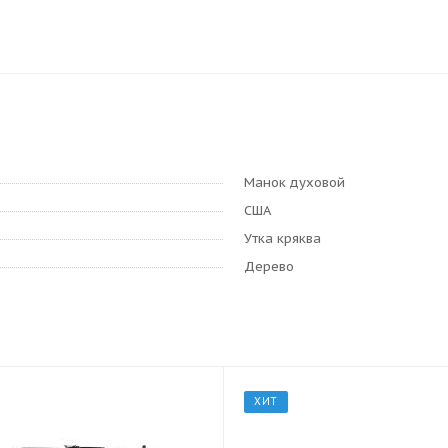
Манок духовой
США
Утка кряква
Дерево
ХИТ