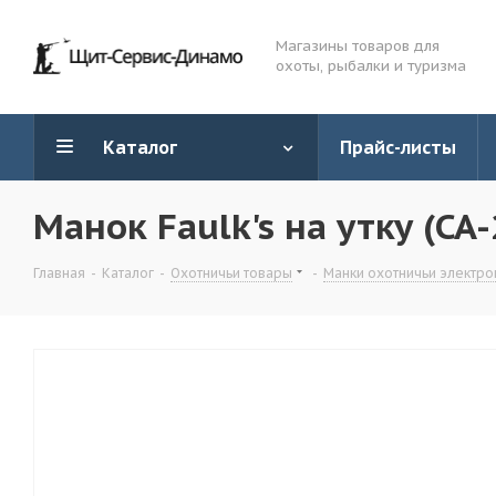
Магазины товаров для
охоты, рыбалки и туризма
Каталог
Прайс-листы
Манок Faulk's на утку (CA-
Главная
-
Каталог
-
Охотничьи товары
-
Манки охотничьи электро