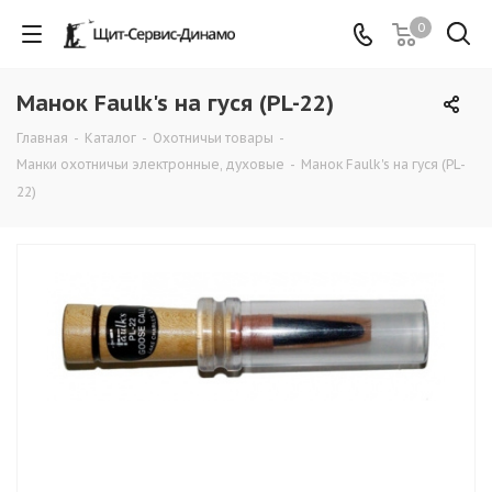
0
Манок Faulk's на гуся (PL-22)
Главная
-
Каталог
-
Охотничьи товары
-
Манки охотничьи электронные, духовые
-
Манок Faulk's на гуся (PL-
22)