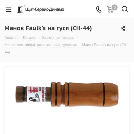
0
Манок Faulk's на гуся (CH-44)
Главная
-
Каталог
-
Охотничьи товары
-
Манки охотничьи электронные, духовые
-
Манок Faulk's на гуся (CH-
44)