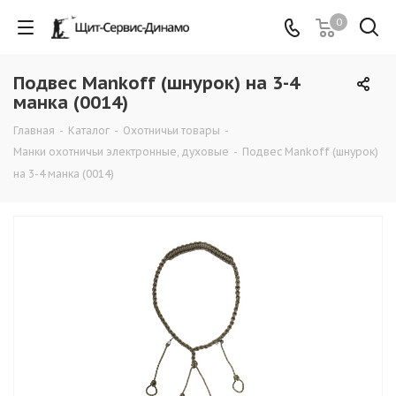
0
Подвес Mankoff (шнурок) на 3-4
манка (0014)
Главная
-
Каталог
-
Охотничьи товары
-
Манки охотничьи электронные, духовые
-
Подвес Mankoff (шнурок)
на 3-4 манка (0014)