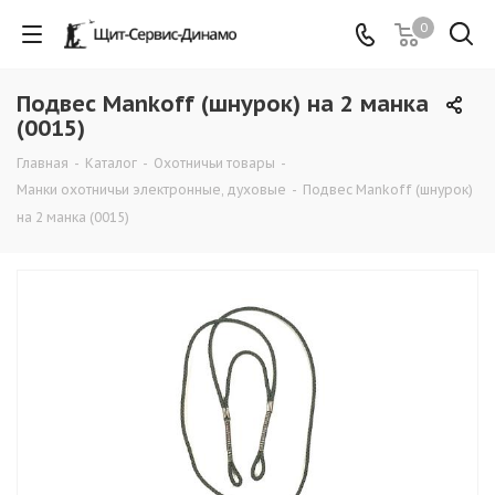
0
Подвес Mankoff (шнурок) на 2 манка
(0015)
Главная
-
Каталог
-
Охотничьи товары
-
Манки охотничьи электронные, духовые
-
Подвес Mankoff (шнурок)
на 2 манка (0015)