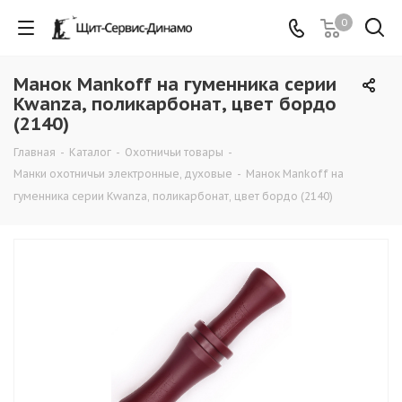
0
Манок Mankoff на гуменника серии
Kwanza, поликарбонат, цвет бордо
(2140)
Главная
-
Каталог
-
Охотничьи товары
-
Манки охотничьи электронные, духовые
-
Манок Mankoff на
гуменника серии Kwanza, поликарбонат, цвет бордо (2140)