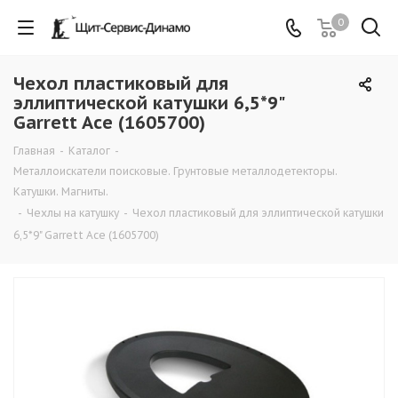
0
Чехол пластиковый для
эллиптической катушки 6,5*9"
Garrett Ace (1605700)
Главная
-
Каталог
-
Металлоискатели поисковые. Грунтовые металлодетекторы.
Катушки. Магниты.
-
Чехлы на катушку
-
Чехол пластиковый для эллиптической катушки
6,5*9" Garrett Ace (1605700)