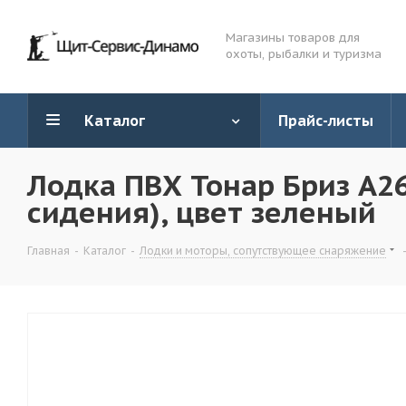
Магазины товаров для
охоты, рыбалки и туризма
Каталог
Прайс-листы
Лодка ПВХ Тонар Бриз А26
сидения), цвет зеленый
Главная
-
Каталог
-
Лодки и моторы, сопутствующее снаряжение