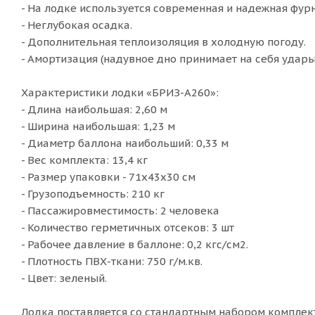
- На лодке используется современная и надежная фу
- Неглубокая осадка.
- Дополнительная теплоизоляция в холодную погоду.
- Амортизация (надувное дно принимает на себя удары
Характеристики лодки «БРИЗ-А260»:
- Длина наибольшая: 2,60 м
- Ширина наибольшая: 1,23 м
- Диаметр баллона наибольший: 0,33 м
- Вес комплекта: 13,4 кг
- Размер упаковки - 71х43х30 см
- Грузоподъемность: 210 кг
- Пассажировместимость: 2 человека
- Количество герметичных отсеков: 3 шт
- Рабочее давление в баллоне: 0,2 кгс/см2.
- Плотность ПВХ-ткани: 750 г/м.кв.
- Цвет: зеленый.
Лодка поставляется со стандартным набором компле