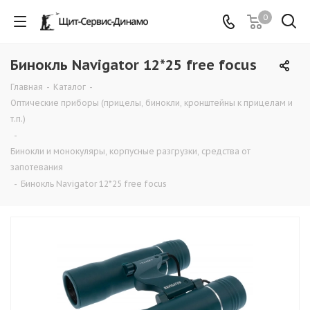
0
Бинокль Navigator 12*25 free focus
Главная
-
Каталог
-
Оптические приборы (прицелы, бинокли, кронштейны к прицелам и
т.п.)
-
Бинокли и монокуляры, корпусные разгрузки, средства от
запотевания
-
Бинокль Navigator 12*25 free focus