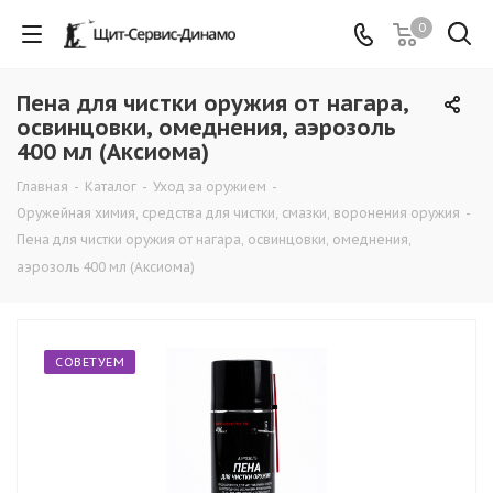
0
Пена для чистки оружия от нагара,
освинцовки, омеднения, аэрозоль
400 мл (Аксиома)
Главная
-
Каталог
-
Уход за оружием
-
Оружейная химия, средства для чистки, смазки, воронения оружия
-
Пена для чистки оружия от нагара, освинцовки, омеднения,
аэрозоль 400 мл (Аксиома)
СОВЕТУЕМ