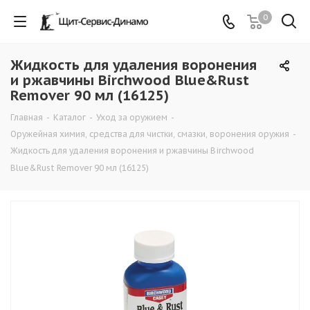
0
Жидкость для удаления воронения
и ржавчины Birchwood Blue&Rust
Remover 90 мл (16125)
Главная
-
Каталог
-
Уход за оружием
-
Оружейная химия, средства для чистки, смазки, воронения оружия
-
Жидкость для удаления воронения и ржавчины Birchwood
Blue&Rust Remover 90 мл (16125)