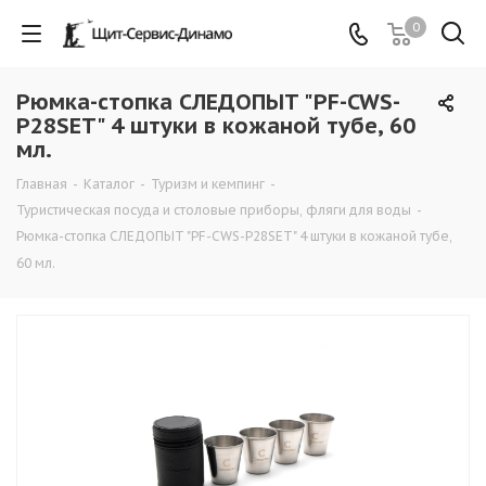
0
Рюмка-стопка СЛЕДОПЫТ "PF-CWS-
P28SET" 4 штуки в кожаной тубе, 60
мл.
Главная
-
Каталог
-
Туризм и кемпинг
-
Туристическая посуда и столовые приборы, фляги для воды
-
Рюмка-стопка СЛЕДОПЫТ "PF-CWS-P28SET" 4 штуки в кожаной тубе,
60 мл.