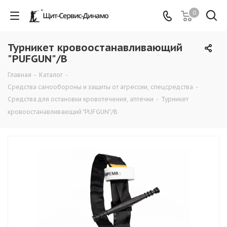
0
Турникет кровоостанавливающий
"PUFGUN"/B
Главная
-
Каталог
-
Средства самообороны и защиты от агрессии, спецсредства
-
Средства для остановки кровотечения, аптечки
-
Турникет
кровоостанавливающий "PUFGUN"/B